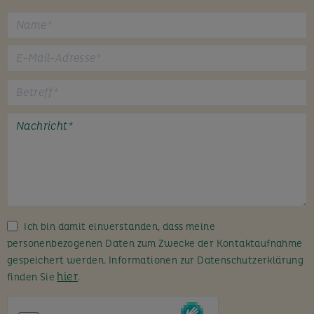
B
i
t
t
e
l
a
s
s
Ich bin damit einverstanden, dass meine
e
personenbezogenen Daten zum Zwecke der Kontaktaufnahme
d
gespeichert werden. Informationen zur Datenschutzerklärung
i
hier
finden Sie
.
e
s