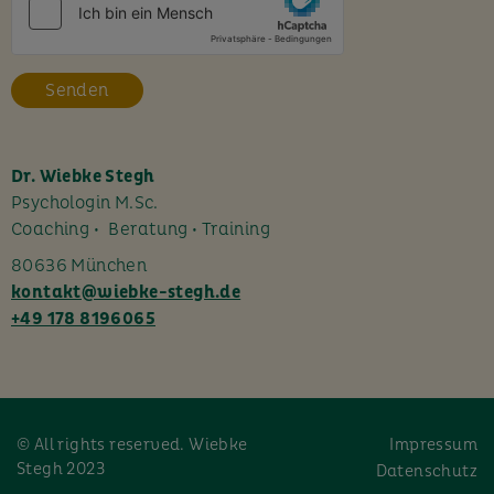
e
s
F
e
l
d
l
Dr. Wiebke Stegh
e
Psychologin M.Sc.
e
Coaching • Beratung • Training
r
80636 München
.
kontakt@wiebke-stegh.de
+49 178 8196065
© All rights reserved. Wiebke
Impressum
Stegh 2023
Datenschutz