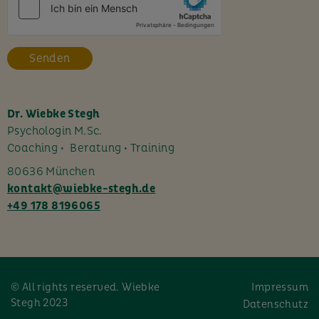
e
s
F
e
l
d
l
Dr. Wiebke Stegh
e
Psychologin M.Sc.
e
Coaching • Beratung • Training
r
80636 München
.
kontakt@wiebke-stegh.de
+49 178 8196065
© All rights reserved. Wiebke
Impressum
Stegh 2023
Datenschutz