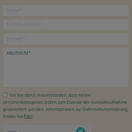
B
i
t
t
e
l
a
s
s
Ich bin damit einverstanden, dass meine
e
personenbezogenen Daten zum Zwecke der Kontaktaufnahme
d
gespeichert werden. Informationen zur Datenschutzerklärung
i
hier
finden Sie
.
e
s