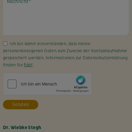
t
e
l
a
s
s
Ich bin damit einverstanden, dass meine
e
personenbezogenen Daten zum Zwecke der Kontaktaufnahme
d
gespeichert werden. Informationen zur Datenschutzerklärung
i
hier
finden Sie
.
e
s
e
s
F
e
l
d
l
Dr. Wiebke Stegh
e