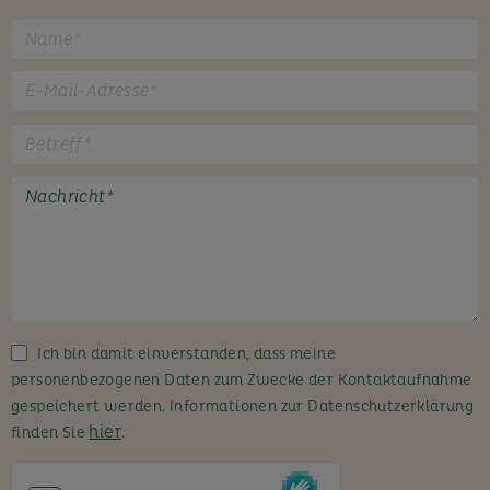
B
i
t
t
e
l
a
s
s
Ich bin damit einverstanden, dass meine
e
personenbezogenen Daten zum Zwecke der Kontaktaufnahme
d
gespeichert werden. Informationen zur Datenschutzerklärung
i
hier
finden Sie
.
e
s