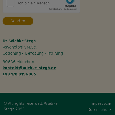
e
s
F
e
l
d
l
Dr. Wiebke Stegh
e
Psychologin M.Sc.
e
Coaching • Beratung • Training
r
80636 München
.
kontakt@wiebke-stegh.de
+49 178 8196065
© All rights reserved. Wiebke
Impressum
Stegh 2023
Datenschutz