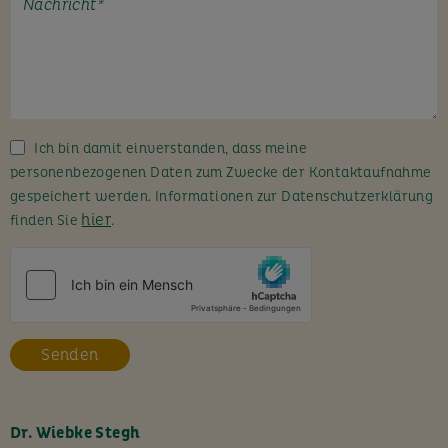
t
e
l
a
s
s
Ich bin damit einverstanden, dass meine
e
personenbezogenen Daten zum Zwecke der Kontaktaufnahme
d
gespeichert werden. Informationen zur Datenschutzerklärung
i
hier
finden Sie
.
e
s
e
s
F
e
l
d
l
Dr. Wiebke Stegh
e