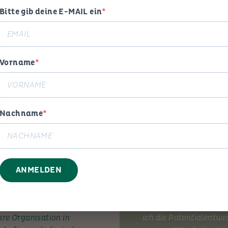
Bitte gib deine E-MAIL ein
MEIN ANGEBOT
Vorname
Beratung
Trainin
Nachname
ANMELDEN
 und Erfahrung begleite ich
Mit Elan und Pragmati
hre Organisation in
ich die Potentialentwi