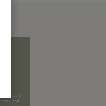
g
smus fördere
cklung Ihrer