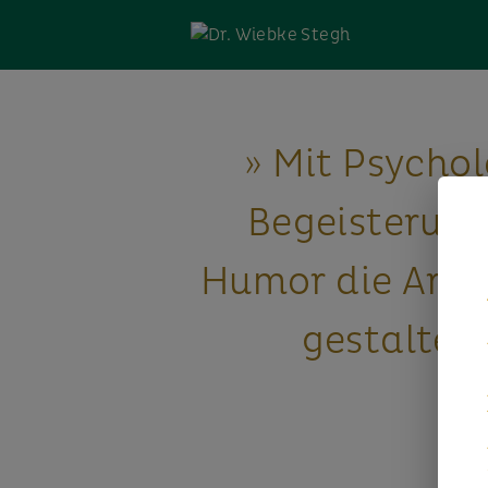
» Mit Psychol
Begeisterun
Humor die Arbe
gestalten.