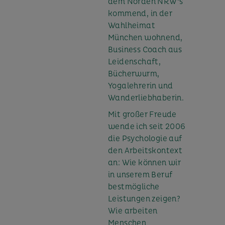
dem Norden NRW‘s
kommend, in der
Wahlheimat
München wohnend,
Business Coach aus
Leidenschaft,
Bücherwurm,
Yogalehrerin und
Wanderliebhaberin.
Mit großer Freude
wende ich seit 2006
die Psychologie auf
den Arbeitskontext
an: Wie können wir
in unserem Beruf
bestmögliche
Leistungen zeigen?
Wie arbeiten
Menschen