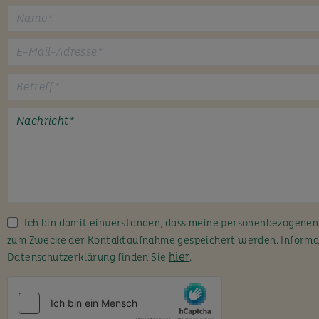
B
i
t
t
e
l
a
s
s
Ich bin damit einverstanden, dass meine personenbezogene
e
zum Zwecke der Kontaktaufnahme gespeichert werden. Informa
d
hier
Datenschutzerklärung finden Sie
.
i
e
s
e