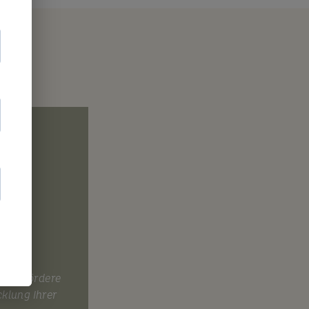
g
smus fördere
cklung Ihrer