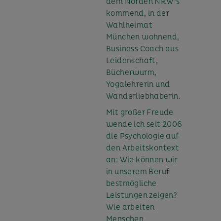
dem Norden NRW‘s
kommend, in der
Wahlheimat
München wohnend,
Business Coach aus
Leidenschaft,
Bücherwurm,
Yogalehrerin und
Wanderliebhaberin.
Mit großer Freude
wende ich seit 2006
die Psychologie auf
den Arbeitskontext
an: Wie können wir
in unserem Beruf
bestmögliche
Leistungen zeigen?
Wie arbeiten
Menschen