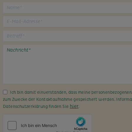
B
i
t
t
e
l
a
s
s
Ich bin damit einverstanden, dass meine personenbezogene
e
zum Zwecke der Kontaktaufnahme gespeichert werden. Informa
d
hier
Datenschutzerklärung finden Sie
.
i
e
s
e