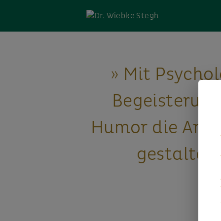
» Mit Psychol
Begeisterun
Humor die Arbe
gestalten.