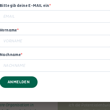
Bitte gib deine E-MAIL ein
MEIN ANGEBOT
Vorname
Beratung
Trainin
Nachname
ANMELDEN
 und Erfahrung begleite ich
Mit Elan und Pragmati
hre Organisation in
ich die Potentialentwi