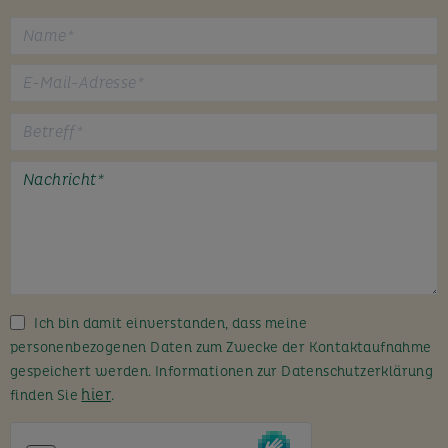
B
i
t
t
e
l
a
s
s
Ich bin damit einverstanden, dass meine
e
personenbezogenen Daten zum Zwecke der Kontaktaufnahme
d
gespeichert werden. Informationen zur Datenschutzerklärung
i
hier
finden Sie
.
e
s