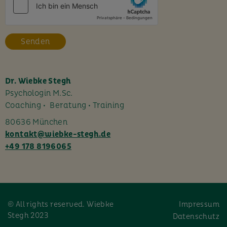
e
s
F
e
l
d
l
Dr. Wiebke Stegh
e
Psychologin M.Sc.
e
Coaching • Beratung • Training
r
80636 München
.
kontakt@wiebke-stegh.de
+49 178 8196065
© All rights reserved. Wiebke
Impressum
Stegh 2023
Datenschutz