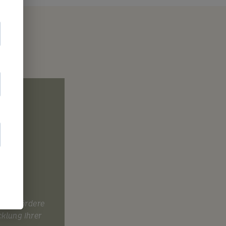
g
smus fördere
cklung Ihrer