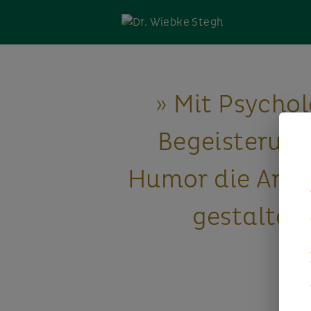
» Mit Psychol
Begeisterun
Humor die Arbe
gestalten.