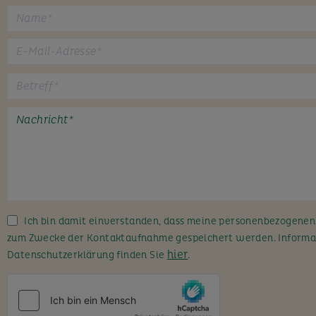
B
i
t
t
e
l
a
s
s
Ich bin damit einverstanden, dass meine personenbezogene
e
zum Zwecke der Kontaktaufnahme gespeichert werden. Informa
d
hier
Datenschutzerklärung finden Sie
.
i
e
s
e