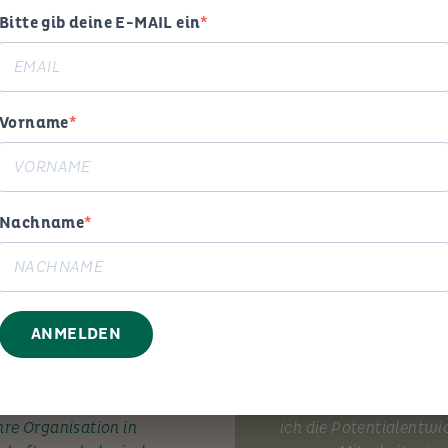
Bitte gib deine E-MAIL ein
MEIN ANGEBOT
Vorname
Beratung
Trainin
Nachname
ANMELDEN
 und Erfahrung begleite ich
Mit Elan und Pragmati
hre Organisation in
ich die Potentialentwi