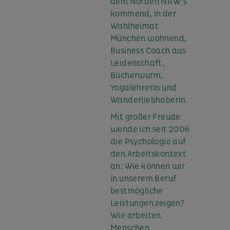
dem Norden NRW‘s
kommend, in der
Wahlheimat
München wohnend,
Business Coach aus
Leidenschaft,
Bücherwurm,
Yogalehrerin und
Wanderliebhaberin.
Mit großer Freude
wende ich seit 2006
die Psychologie auf
den Arbeitskontext
an: Wie können wir
in unserem Beruf
bestmögliche
Leistungen zeigen?
Wie arbeiten
Menschen