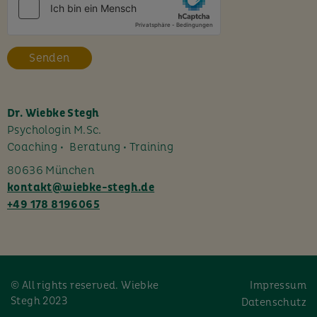
e
s
F
e
l
d
l
Dr. Wiebke Stegh
e
Psychologin M.Sc.
e
Coaching • Beratung • Training
r
80636 München
.
kontakt@wiebke-stegh.de
+49 178 8196065
© All rights reserved. Wiebke
Impressum
Stegh 2023
Datenschutz