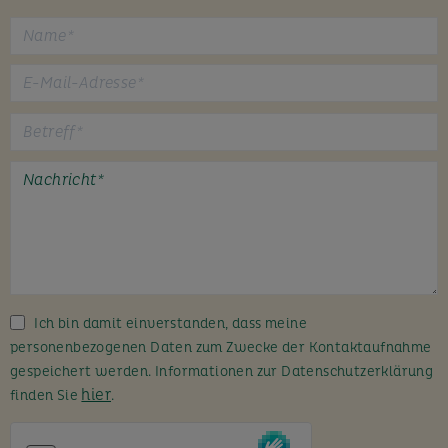
B
i
t
t
e
l
a
s
s
Ich bin damit einverstanden, dass meine
e
personenbezogenen Daten zum Zwecke der Kontaktaufnahme
d
gespeichert werden. Informationen zur Datenschutzerklärung
i
hier
finden Sie
.
e
s