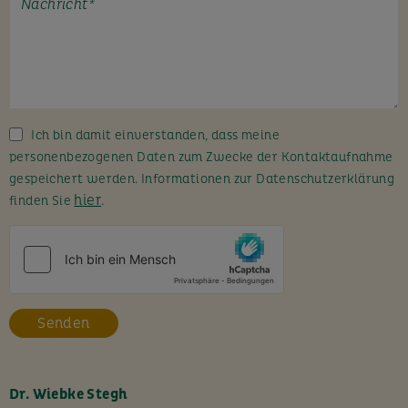
t
e
l
a
s
s
Ich bin damit einverstanden, dass meine
e
personenbezogenen Daten zum Zwecke der Kontaktaufnahme
d
gespeichert werden. Informationen zur Datenschutzerklärung
i
hier
finden Sie
.
e
s
e
s
F
e
l
d
l
Dr. Wiebke Stegh
e