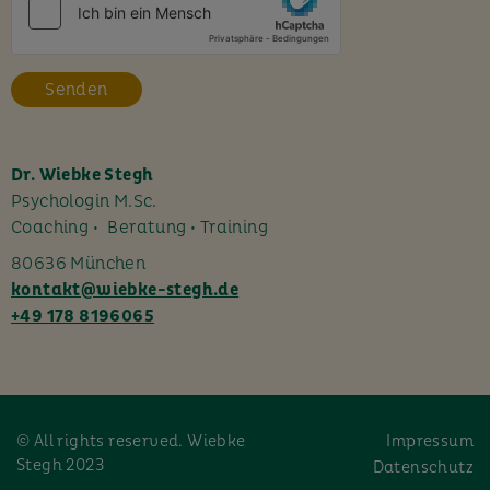
e
s
F
e
l
d
l
Dr. Wiebke Stegh
e
Psychologin M.Sc.
e
Coaching • Beratung • Training
r
80636 München
.
kontakt@wiebke-stegh.de
+49 178 8196065
© All rights reserved. Wiebke
Impressum
Stegh 2023
Datenschutz