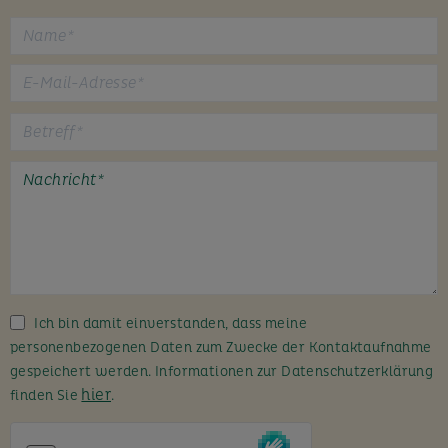
B
i
t
t
e
l
a
s
s
Ich bin damit einverstanden, dass meine
e
personenbezogenen Daten zum Zwecke der Kontaktaufnahme
d
gespeichert werden. Informationen zur Datenschutzerklärung
i
hier
finden Sie
.
e
s