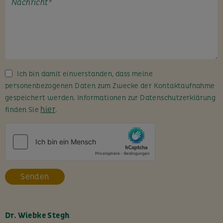
t
e
l
a
s
s
Ich bin damit einverstanden, dass meine
e
personenbezogenen Daten zum Zwecke der Kontaktaufnahme
d
gespeichert werden. Informationen zur Datenschutzerklärung
i
hier
finden Sie
.
e
s
e
s
F
e
l
d
l
Dr. Wiebke Stegh
e