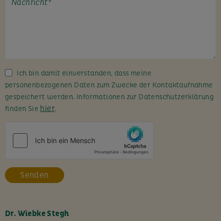
t
e
l
a
s
s
Ich bin damit einverstanden, dass meine
e
personenbezogenen Daten zum Zwecke der Kontaktaufnahme
d
gespeichert werden. Informationen zur Datenschutzerklärung
i
hier
finden Sie
.
e
s
e
s
F
e
l
d
l
Dr. Wiebke Stegh
e