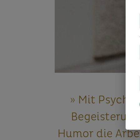
» Mit Psychol
Begeisterun
Humor die Arbe