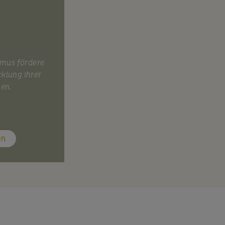
smus fördere
cklung Ihrer
nen.
en