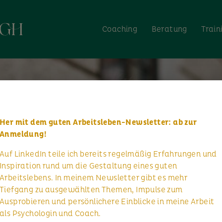
Coaching
Beratung
Train
Her mit dem guten Arbeitsleben-Newsletter: ab zur
Anmeldung!
Auf LinkedIn teile ich bereits regelmäßig Erfahrungen und
Inspiration rund um die Gestaltung eines guten
Arbeitslebens. In meinem Newsletter gibt es mehr
Tiefgang zu ausgewählten Themen, Impulse zum
Ausprobieren und persönlichere Einblicke in meine Arbeit
als Psychologin und Coach.