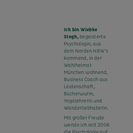
Ich bin Wiebke
Stegh,
begeisterte
Psychologin, aus
dem Norden NRW‘s
kommend, in der
Wahlheimat
München wohnend,
Business Coach aus
Leidenschaft,
Bücherwurm,
Yogalehrerin und
Wanderliebhaberin.
Mit großer Freude
wende ich seit 2006
die Psychologie auf