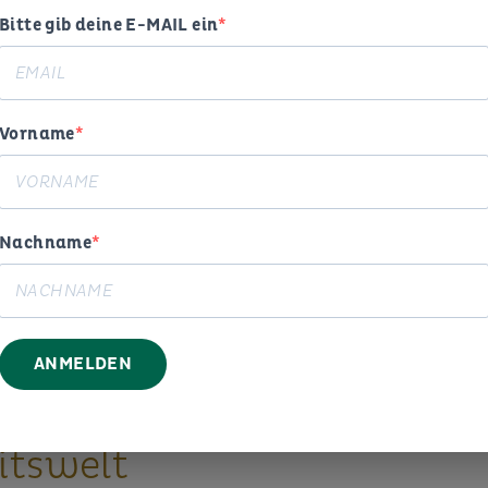
Bitte gib deine E-MAIL ein
Vorname
Nachname
ogie,
ANMELDEN
g und
itswelt