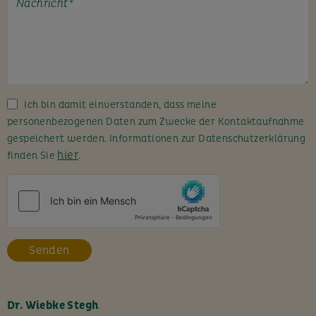
t
e
l
a
s
s
Ich bin damit einverstanden, dass meine
e
personenbezogenen Daten zum Zwecke der Kontaktaufnahme
d
gespeichert werden. Informationen zur Datenschutzerklärung
i
hier
finden Sie
.
e
s
e
s
F
e
l
d
l
Dr. Wiebke Stegh
e