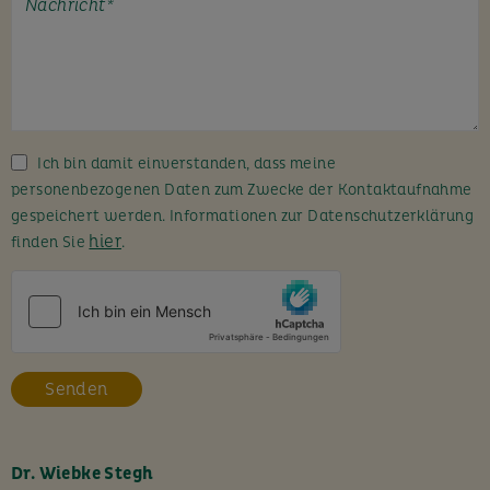
t
e
l
a
s
s
Ich bin damit einverstanden, dass meine
e
personenbezogenen Daten zum Zwecke der Kontaktaufnahme
d
gespeichert werden. Informationen zur Datenschutzerklärung
i
hier
finden Sie
.
e
s
e
s
F
e
l
d
l
Dr. Wiebke Stegh
e