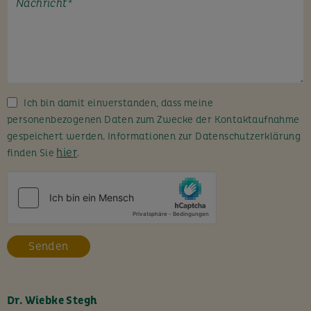
t
e
l
a
s
s
Ich bin damit einverstanden, dass meine
e
personenbezogenen Daten zum Zwecke der Kontaktaufnahme
d
gespeichert werden. Informationen zur Datenschutzerklärung
i
hier
finden Sie
.
e
s
e
s
F
e
l
d
l
Dr. Wiebke Stegh
e