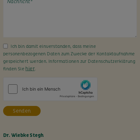
t
e
l
a
s
s
Ich bin damit einverstanden, dass meine
e
personenbezogenen Daten zum Zwecke der Kontaktaufnahme
d
gespeichert werden. Informationen zur Datenschutzerklärung
i
hier
finden Sie
.
e
s
e
s
F
e
l
d
l
Dr. Wiebke Stegh
e