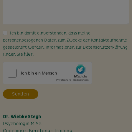
l
a
s
s
Ich bin damit einverstanden, dass meine
e
personenbezogenen Daten zum Zwecke der Kontaktaufnahme
d
gespeichert werden. Informationen zur Datenschutzerklärung
i
hier
finden Sie
.
e
s
e
s
F
e
l
d
l
Dr. Wiebke Stegh
e
Psychologin M.Sc.
e
Coaching • Beratung • Training