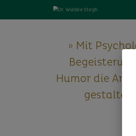
» Mit Psychol
Begeisterun
Humor die Arbe
gestalten.