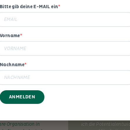
Bitte gib deine E-MAIL ein
MEIN ANGEBOT
Vorname
Beratung
Trainin
Nachname
ANMELDEN
 und Erfahrung begleite ich
Mit Elan und Pragmati
hre Organisation in
ich die Potentialentwi