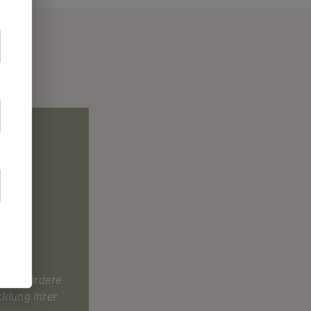
g
smus fördere
cklung Ihrer