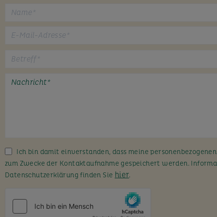
B
i
t
t
e
l
a
s
s
Ich bin damit einverstanden, dass meine personenbezogene
e
zum Zwecke der Kontaktaufnahme gespeichert werden. Informa
d
hier
Datenschutzerklärung finden Sie
.
i
e
s
e