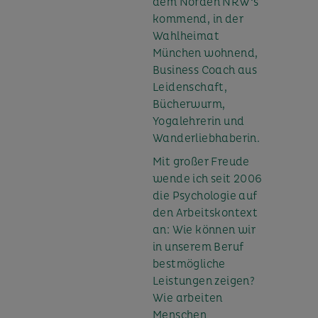
dem Norden NRW‘s
kommend, in der
Wahlheimat
München wohnend,
Business Coach aus
Leidenschaft,
Bücherwurm,
Yogalehrerin und
Wanderliebhaberin.
Mit großer Freude
wende ich seit 2006
die Psychologie auf
den Arbeitskontext
an: Wie können wir
in unserem Beruf
bestmögliche
Leistungen zeigen?
Wie arbeiten
Menschen