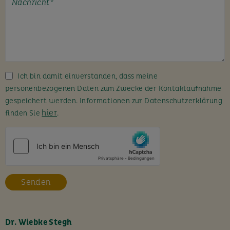
t
e
l
a
s
s
Ich bin damit einverstanden, dass meine
e
personenbezogenen Daten zum Zwecke der Kontaktaufnahme
d
gespeichert werden. Informationen zur Datenschutzerklärung
i
hier
finden Sie
.
e
s
e
s
F
e
l
d
l
Dr. Wiebke Stegh
e