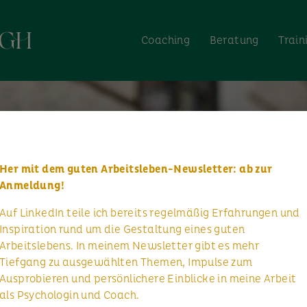
Coaching
Beratung
Train
Her mit dem guten Arbeitsleben-Newsletter: ab zur
Anmeldung!
Auf LinkedIn teile ich bereits regelmäßig Erfahrungen und
Inspiration rund um die Gestaltung eines guten
Arbeitslebens. In meinem Newsletter gibt es mehr
Tiefgang zu ausgewählten Themen, Impulse zum
Ausprobieren und persönlichere Einblicke in meine Arbeit
als Psychologin und Coach.