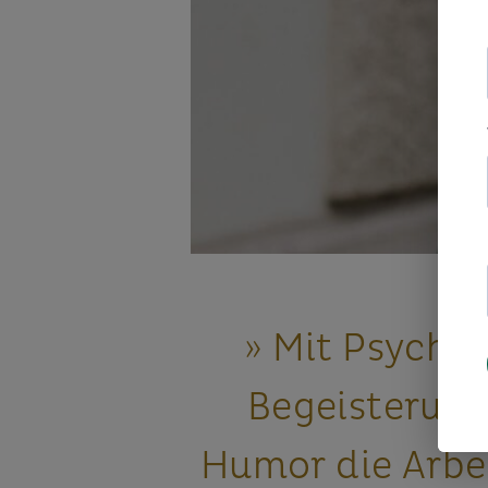
» Mit Psychol
Begeisterun
Humor die Arbe