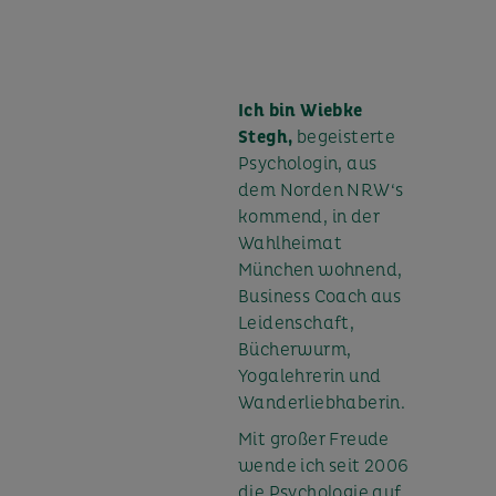
Ich bin Wiebke
Stegh,
begeisterte
Psychologin, aus
dem Norden NRW‘s
kommend, in der
Wahlheimat
München wohnend,
Business Coach aus
Leidenschaft,
Bücherwurm,
Yogalehrerin und
Wanderliebhaberin.
Mit großer Freude
wende ich seit 2006
die Psychologie auf