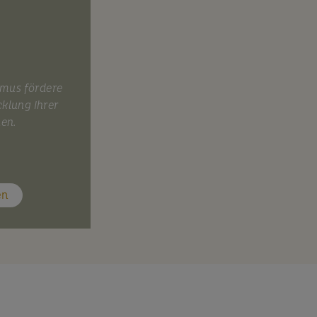
smus fördere
cklung Ihrer
nen.
en