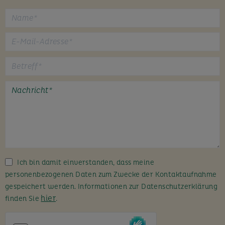
B
i
t
t
e
l
a
s
s
Ich bin damit einverstanden, dass meine
e
personenbezogenen Daten zum Zwecke der Kontaktaufnahme
d
gespeichert werden. Informationen zur Datenschutzerklärung
i
hier
finden Sie
.
e
s