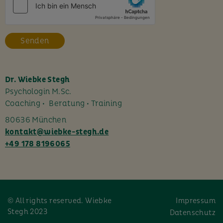
e
s
F
e
l
d
l
Dr. Wiebke Stegh
e
Psychologin M.Sc.
e
Coaching • Beratung • Training
r
80636 München
.
kontakt@wiebke-stegh.de
+49 178 8196065
© All rights reserved. Wiebke
Impressum
Stegh 2023
Datenschutz