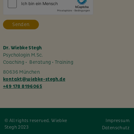
e
s
F
e
l
d
l
Dr. Wiebke Stegh
e
Psychologin M.Sc.
e
Coaching • Beratung • Training
r
80636 München
.
kontakt@wiebke-stegh.de
+49 178 8196065
© All rights reserved. Wiebke
Impressum
Stegh 2023
Datenschutz