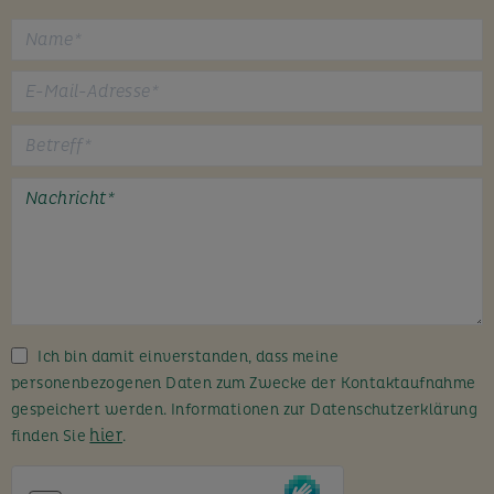
B
i
t
t
e
l
a
s
s
Ich bin damit einverstanden, dass meine
e
personenbezogenen Daten zum Zwecke der Kontaktaufnahme
d
gespeichert werden. Informationen zur Datenschutzerklärung
i
hier
finden Sie
.
e
s