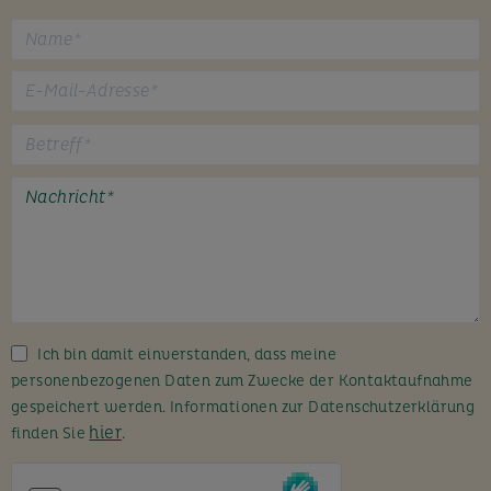
B
i
t
t
e
l
a
s
s
Ich bin damit einverstanden, dass meine
e
personenbezogenen Daten zum Zwecke der Kontaktaufnahme
d
gespeichert werden. Informationen zur Datenschutzerklärung
i
hier
finden Sie
.
e
s