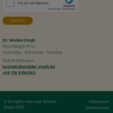
e
s
F
e
l
d
l
Dr. Wiebke Stegh
e
Psychologin M.Sc.
e
Coaching • Beratung • Training
r
80636 München
.
kontakt@wiebke-stegh.de
+49 178 8196065
© All rights reserved. Wiebke
Impressum
Stegh 2023
Datenschutz