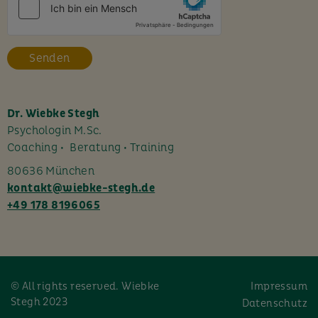
e
s
F
e
l
d
l
Dr. Wiebke Stegh
e
Psychologin M.Sc.
e
Coaching • Beratung • Training
r
80636 München
.
kontakt@wiebke-stegh.de
+49 178 8196065
© All rights reserved. Wiebke
Impressum
Stegh 2023
Datenschutz