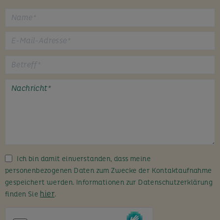
B
i
t
t
e
l
a
s
s
Ich bin damit einverstanden, dass meine
e
personenbezogenen Daten zum Zwecke der Kontaktaufnahme
d
gespeichert werden. Informationen zur Datenschutzerklärung
i
hier
finden Sie
.
e
s