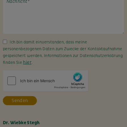
t
e
l
a
s
s
Ich bin damit einverstanden, dass meine
e
personenbezogenen Daten zum Zwecke der Kontaktaufnahme
d
gespeichert werden. Informationen zur Datenschutzerklärung
i
hier
finden Sie
.
e
s
e
s
F
e
l
d
l
Dr. Wiebke Stegh
e