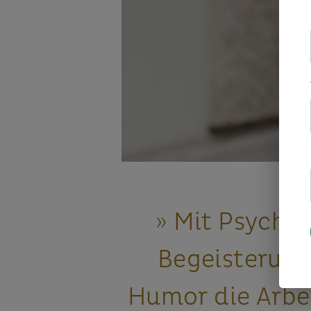
» Mit Psychol
Begeisterun
Humor die Arbe