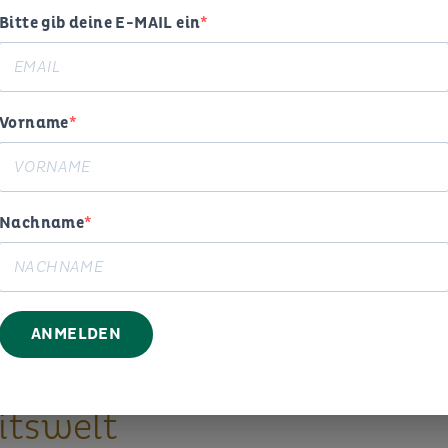
Bitte gib deine E-MAIL ein
Vorname
Nachname
ogie,
ANMELDEN
g und
itswelt