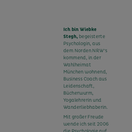
Ich bin Wiebke
Stegh,
begeisterte
Psychologin, aus
dem Norden NRW‘s
kommend, in der
Wahlheimat
München wohnend,
Business Coach aus
Leidenschaft,
Bücherwurm,
Yogalehrerin und
Wanderliebhaberin.
Mit großer Freude
wende ich seit 2006
die Psychologie auf