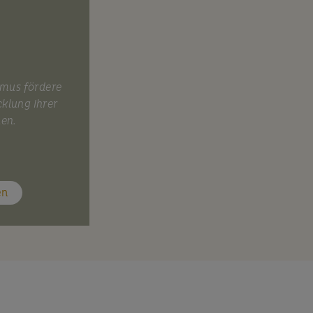
smus fördere
cklung Ihrer
nen.
en