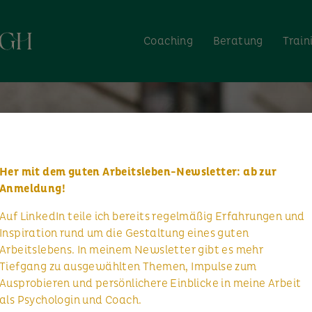
Coaching
Beratung
Train
Her mit dem guten Arbeitsleben-Newsletter: ab zur
Anmeldung!
Auf LinkedIn teile ich bereits regelmäßig Erfahrungen und
Inspiration rund um die Gestaltung eines guten
Arbeitslebens. In meinem Newsletter gibt es mehr
Tiefgang zu ausgewählten Themen, Impulse zum
Ausprobieren und persönlichere Einblicke in meine Arbeit
als Psychologin und Coach.