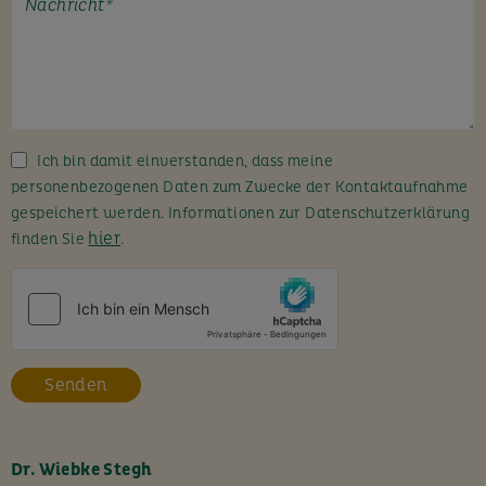
t
e
l
a
s
s
Ich bin damit einverstanden, dass meine
e
personenbezogenen Daten zum Zwecke der Kontaktaufnahme
d
gespeichert werden. Informationen zur Datenschutzerklärung
i
hier
finden Sie
.
e
s
e
s
F
e
l
d
l
Dr. Wiebke Stegh
e