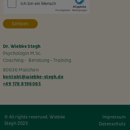
e
s
F
e
l
d
l
Dr. Wiebke Stegh
e
Psychologin M.Sc.
e
Coaching • Beratung • Training
r
80636 München
.
kontakt@wiebke-stegh.de
+49 178 8196065
© All rights reserved. Wiebke
Impressum
Stegh 2023
Datenschutz