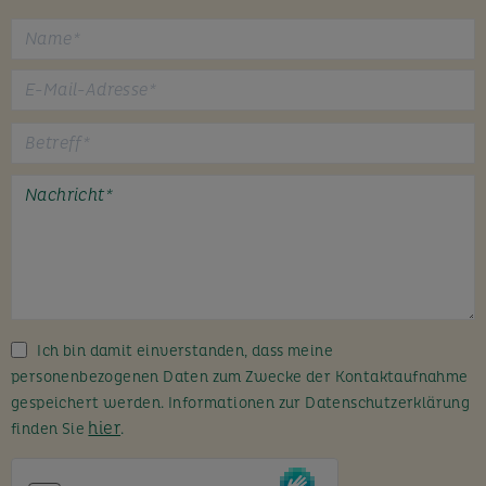
B
i
t
t
e
l
a
s
s
Ich bin damit einverstanden, dass meine
e
personenbezogenen Daten zum Zwecke der Kontaktaufnahme
d
gespeichert werden. Informationen zur Datenschutzerklärung
i
hier
finden Sie
.
e
s