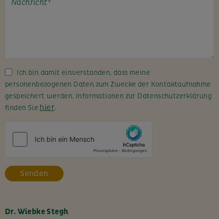
t
e
l
a
s
s
Ich bin damit einverstanden, dass meine
e
personenbezogenen Daten zum Zwecke der Kontaktaufnahme
d
gespeichert werden. Informationen zur Datenschutzerklärung
i
hier
finden Sie
.
e
s
e
s
F
e
l
d
l
Dr. Wiebke Stegh
e