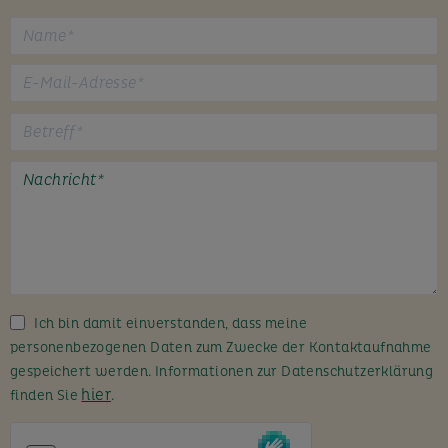
B
i
t
t
e
l
a
s
s
Ich bin damit einverstanden, dass meine
e
personenbezogenen Daten zum Zwecke der Kontaktaufnahme
d
gespeichert werden. Informationen zur Datenschutzerklärung
i
hier
finden Sie
.
e
s