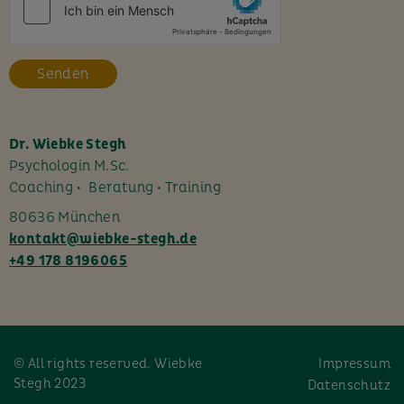
e
s
F
e
l
d
l
Dr. Wiebke Stegh
e
Psychologin M.Sc.
e
Coaching • Beratung • Training
r
80636 München
.
kontakt@wiebke-stegh.de
+49 178 8196065
© All rights reserved. Wiebke
Impressum
Stegh 2023
Datenschutz