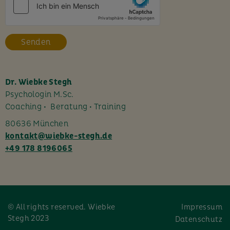
e
s
F
e
l
d
l
Dr. Wiebke Stegh
e
Psychologin M.Sc.
e
Coaching • Beratung • Training
r
80636 München
.
kontakt@wiebke-stegh.de
+49 178 8196065
© All rights reserved. Wiebke
Impressum
Stegh 2023
Datenschutz