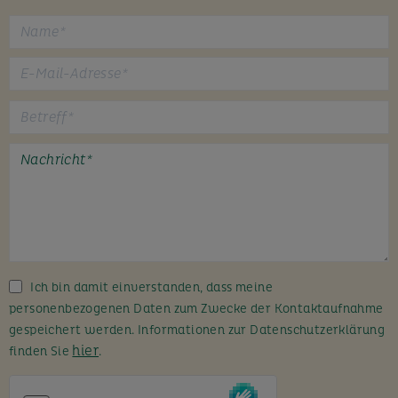
B
i
t
t
e
l
a
s
s
Ich bin damit einverstanden, dass meine
e
personenbezogenen Daten zum Zwecke der Kontaktaufnahme
d
gespeichert werden. Informationen zur Datenschutzerklärung
i
hier
finden Sie
.
e
s