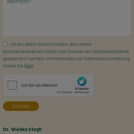
t
e
l
a
s
s
Ich bin damit einverstanden, dass meine
e
personenbezogenen Daten zum Zwecke der Kontaktaufnahme
d
gespeichert werden. Informationen zur Datenschutzerklärung
i
hier
finden Sie
.
e
s
e
s
F
e
l
d
l
Dr. Wiebke Stegh
e