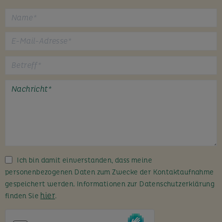
B
i
t
t
e
l
a
s
s
Ich bin damit einverstanden, dass meine
e
personenbezogenen Daten zum Zwecke der Kontaktaufnahme
d
gespeichert werden. Informationen zur Datenschutzerklärung
i
hier
finden Sie
.
e
s