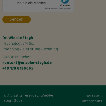
e
s
F
e
l
d
l
Dr. Wiebke Stegh
e
Psychologin M.Sc.
e
Coaching • Beratung • Training
r
80636 München
.
kontakt@wiebke-stegh.de
+49 178 8196065
© All rights reserved. Wiebke
Impressum
Stegh 2023
Datenschutz