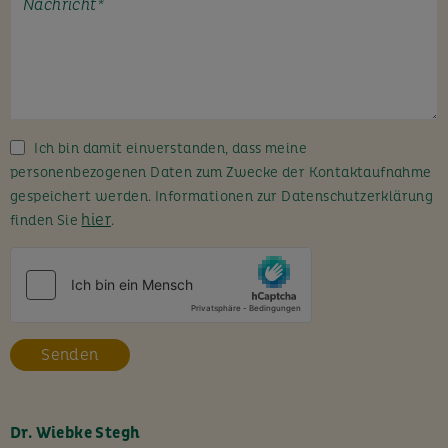
t
e
l
a
s
s
Ich bin damit einverstanden, dass meine
e
personenbezogenen Daten zum Zwecke der Kontaktaufnahme
d
gespeichert werden. Informationen zur Datenschutzerklärung
i
hier
finden Sie
.
e
s
e
s
F
e
l
d
l
Dr. Wiebke Stegh
e