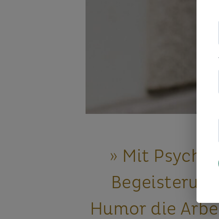
» Mit Psychol
Begeisterun
Humor die Arbe