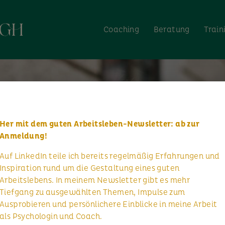
Coaching
Beratung
Train
Her mit dem guten Arbeitsleben-Newsletter: ab zur
Anmeldung!
Auf LinkedIn teile ich bereits regelmäßig Erfahrungen und
Inspiration rund um die Gestaltung eines guten
Arbeitslebens. In meinem Newsletter gibt es mehr
Tiefgang zu ausgewählten Themen, Impulse zum
Ausprobieren und persönlichere Einblicke in meine Arbeit
als Psychologin und Coach.