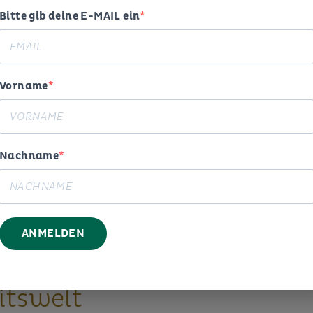
Bitte gib deine E-MAIL ein
Vorname
Nachname
ogie,
ANMELDEN
g und
itswelt