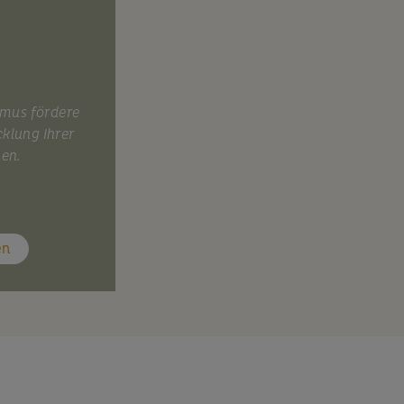
smus fördere
cklung Ihrer
nen.
en