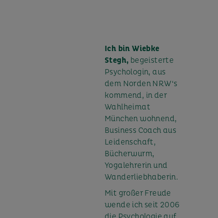
Ich bin Wiebke
Stegh,
begeisterte
Psychologin, aus
dem Norden NRW‘s
kommend, in der
Wahlheimat
München wohnend,
Business Coach aus
Leidenschaft,
Bücherwurm,
Yogalehrerin und
Wanderliebhaberin.
Mit großer Freude
wende ich seit 2006
die Psychologie auf