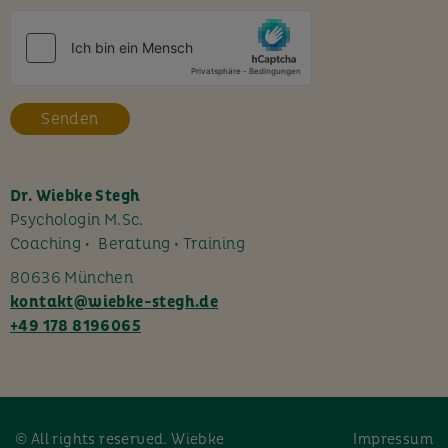
s
e
s
F
e
l
d
l
Dr. Wiebke Stegh
e
Psychologin M.Sc.
e
Coaching • Beratung • Training
r
80636 München
.
kontakt@wiebke-stegh.de
+49 178 8196065
© All rights reserved. Wiebke
Impressum