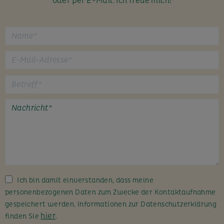
oder per E-Mail. Ich freue mich!
B
i
t
t
e
l
a
s
s
Ich bin damit einverstanden, dass meine
e
personenbezogenen Daten zum Zwecke der Kontaktaufnahme
d
gespeichert werden. Informationen zur Datenschutzerklärung
i
hier
finden Sie
.
e