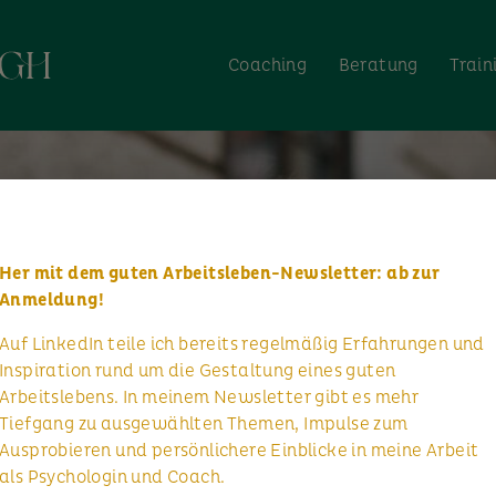
Coaching
Beratung
Train
Her mit dem guten Arbeitsleben-Newsletter: ab zur
Anmeldung!
Auf LinkedIn teile ich bereits regelmäßig Erfahrungen und
Inspiration rund um die Gestaltung eines guten
Arbeitslebens. In meinem Newsletter gibt es mehr
Tiefgang zu ausgewählten Themen, Impulse zum
Ausprobieren und persönlichere Einblicke in meine Arbeit
als Psychologin und Coach.