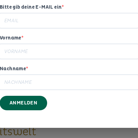
Bitte gib deine E-MAIL ein
Vorname
Nachname
ogie,
ANMELDEN
g und
itswelt