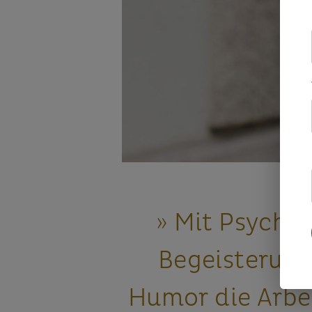
» Mit Psychol
Begeisterun
Humor die Arbe