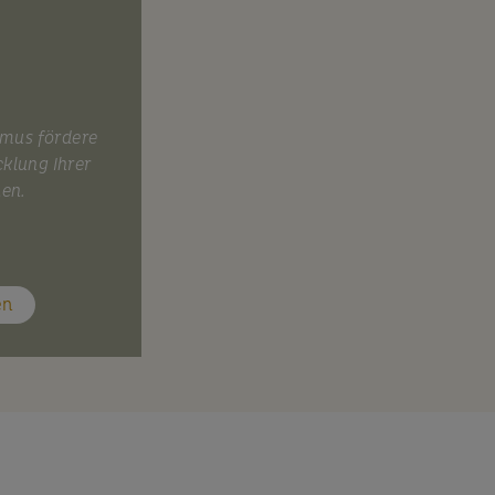
smus fördere
cklung Ihrer
nen.
en