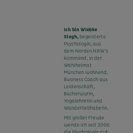
Ich bin Wiebke
Stegh,
begeisterte
Psychologin, aus
dem Norden NRW‘s
kommend, in der
Wahlheimat
München wohnend,
Business Coach aus
Leidenschaft,
Bücherwurm,
Yogalehrerin und
Wanderliebhaberin.
Mit großer Freude
wende ich seit 2006
die Psychologie auf