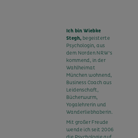
Ich bin Wiebke
Stegh,
begeisterte
Psychologin, aus
dem Norden NRW‘s
kommend, in der
Wahlheimat
München wohnend,
Business Coach aus
Leidenschaft,
Bücherwurm,
Yogalehrerin und
Wanderliebhaberin.
Mit großer Freude
wende ich seit 2006
die Psychologie auf