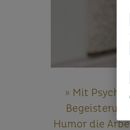
» Mit Psychol
Begeisterun
Humor die Arbe