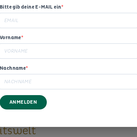
Bitte gib deine E-MAIL ein
Vorname
Nachname
ogie,
ANMELDEN
g und
itswelt