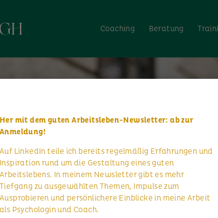
Coaching
Beratung
Train
Her mit dem guten Arbeitsleben-Newsletter: ab zur
Anmeldung!
Auf LinkedIn teile ich bereits regelmäßig Erfahrungen und
Inspiration rund um die Gestaltung eines guten
Arbeitslebens. In meinem Newsletter gibt es mehr
Tiefgang zu ausgewählten Themen, Impulse zum
Ausprobieren und persönlichere Einblicke in meine Arbeit
als Psychologin und Coach.