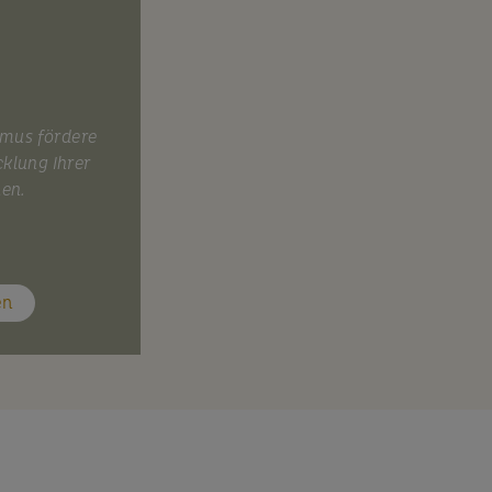
smus fördere
cklung Ihrer
nen.
en