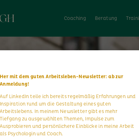
Coaching
Beratung
Train
Her mit dem guten Arbeitsleben-Newsletter: ab zur
Anmeldung!
Auf LinkedIn teile ich bereits regelmäßig Erfahrungen und
Inspiration rund um die Gestaltung eines guten
Arbeitslebens. In meinem Newsletter gibt es mehr
Tiefgang zu ausgewählten Themen, Impulse zum
Ausprobieren und persönlichere Einblicke in meine Arbeit
als Psychologin und Coach.