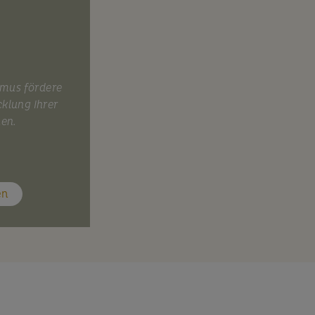
smus fördere
cklung Ihrer
nen.
en