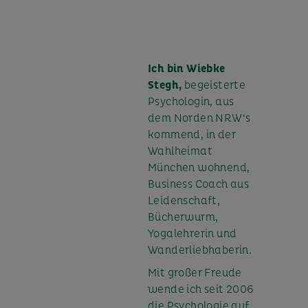
Ich bin Wiebke
Stegh,
begeisterte
Psychologin, aus
dem Norden NRW‘s
kommend, in der
Wahlheimat
München wohnend,
Business Coach aus
Leidenschaft,
Bücherwurm,
Yogalehrerin und
Wanderliebhaberin.
Mit großer Freude
wende ich seit 2006
die Psychologie auf