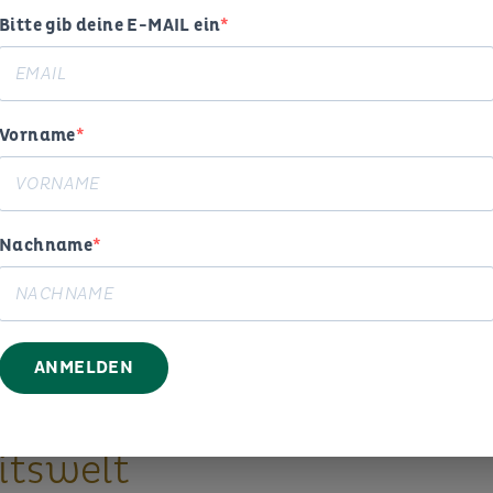
Bitte gib deine E-MAIL ein
Vorname
Nachname
ogie,
ANMELDEN
g und
itswelt