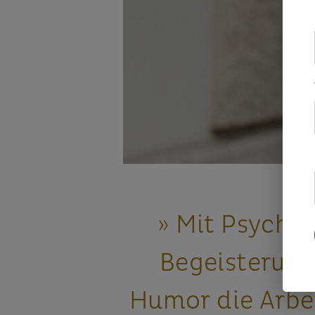
» Mit Psychol
Begeisterun
Humor die Arbe