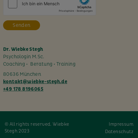
e
s
F
e
l
d
l
Dr. Wiebke Stegh
e
Psychologin M.Sc.
e
Coaching • Beratung • Training
r
80636 München
.
kontakt@wiebke-stegh.de
+49 178 8196065
© All rights reserved. Wiebke
Impressum
Stegh 2023
Datenschutz