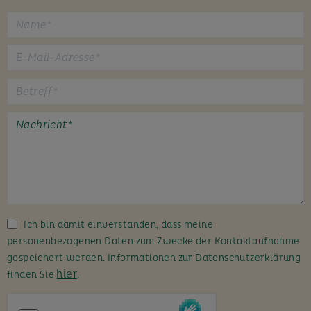
B
i
t
t
e
l
a
s
s
Ich bin damit einverstanden, dass meine
e
personenbezogenen Daten zum Zwecke der Kontaktaufnahme
d
gespeichert werden. Informationen zur Datenschutzerklärung
i
hier
finden Sie
.
e
s