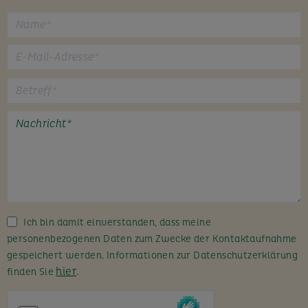
B
i
t
t
e
l
a
s
s
Ich bin damit einverstanden, dass meine
e
personenbezogenen Daten zum Zwecke der Kontaktaufnahme
d
gespeichert werden. Informationen zur Datenschutzerklärung
i
hier
finden Sie
.
e
s