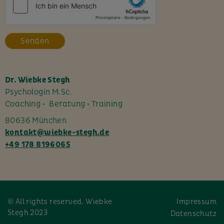
e
s
F
e
l
d
l
Dr. Wiebke Stegh
e
Psychologin M.Sc.
e
Coaching • Beratung • Training
r
80636 München
.
kontakt@wiebke-stegh.de
+49 178 8196065
© All rights reserved. Wiebke
Impressum
Stegh 2023
Datenschutz