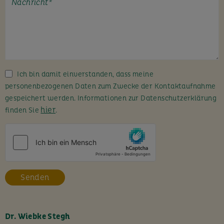
t
e
l
a
s
s
Ich bin damit einverstanden, dass meine
e
personenbezogenen Daten zum Zwecke der Kontaktaufnahme
d
gespeichert werden. Informationen zur Datenschutzerklärung
i
hier
finden Sie
.
e
s
e
s
F
e
l
d
l
Dr. Wiebke Stegh
e