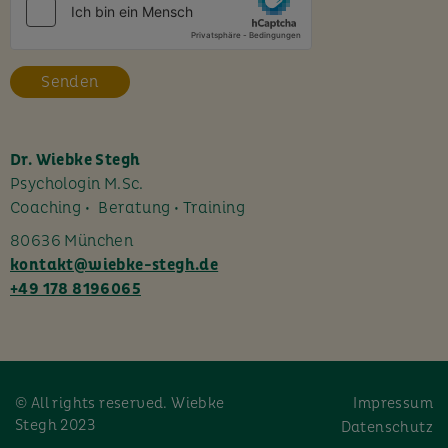
e
s
F
e
l
d
l
Dr. Wiebke Stegh
e
Psychologin M.Sc.
e
Coaching • Beratung • Training
r
80636 München
.
kontakt@wiebke-stegh.de
+49 178 8196065
© All rights reserved. Wiebke
Impressum
Stegh 2023
Datenschutz