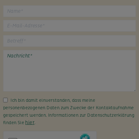
B
i
t
t
e
l
a
s
s
Ich bin damit einverstanden, dass meine
e
personenbezogenen Daten zum Zwecke der Kontaktaufnahme
d
gespeichert werden. Informationen zur Datenschutzerklärung
i
hier
finden Sie
.
e
s